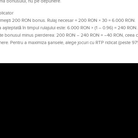
uma bonusului, nu pe depunere.
licator
mești 200 RON bonus. Rulaj necesar = 200 RON × 30 = 6.000 RON.
așteptată în timpul rulajului este: 6.000 RON × (1 – 0.96) = 240 RON. 
) este bonusul minus pierderea: 200 RON − 240 RON = −40 RON, ceea 
punere. Pentru a maximiza șansele, alege jocuri cu RTP ridicat (peste 97