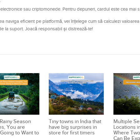
e
e electronice sau criptomonede. Pentru depuneri, cardul este cea mai s
ea naviga eficient pe platformă, vei înțelege cum să calculezi valoarea
 de la suport. Joacă responsabil și distrează-te!
 Rainy Season
Tiny towns in India that
Multiple S
s, You are
have big surprises in
Locations i
Going to Want to
store for first timers
Where Two
Can Be Exp