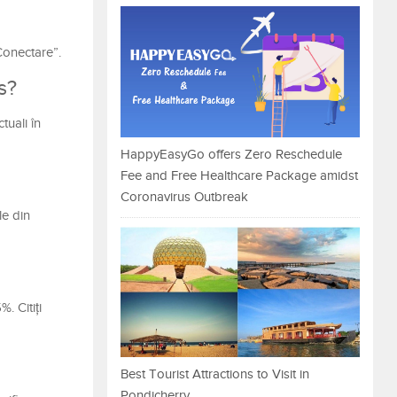
Conectare”.
s?
tuali în
HappyEasyGo offers Zero Reschedule
Fee and Free Healthcare Package amidst
Coronavirus Outbreak
le din
. Citiți
Best Tourist Attractions to Visit in
Pondicherry