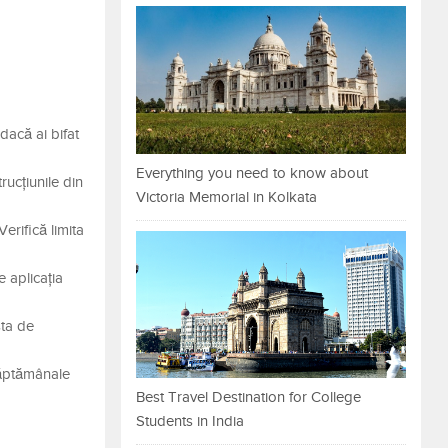
dacă ai bifat
Everything you need to know about
ucțiunile din
Victoria Memorial in Kolkata
Verifică limita
 aplicația
sta de
săptămânale
Best Travel Destination for College
Students in India