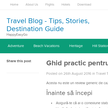
Home
About Us
Flights
Hotels
Download
Travel Blog - Tips, Stories,
Destination Guide
HappyEasyGo
Adventure
Beach Vacations
Heritage
Hill Statio
Share this post
Ghid practic pentru
Posted on 26th August 2016
in
Travel 
Acesta nu este un review generic de ca
Înainte să începi
Asigură-te că ai o conexiune stabil