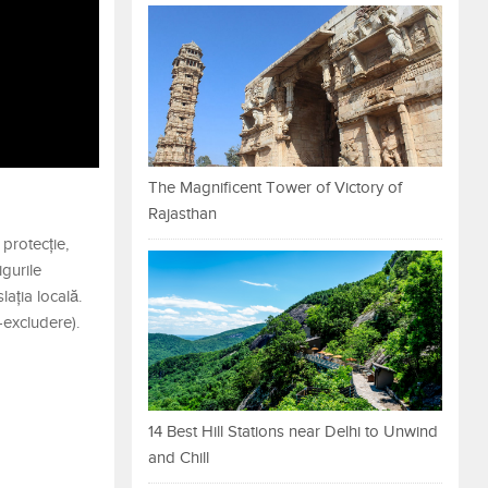
The Magnificent Tower of Victory of
Rajasthan
protecție,
gurile
lația locală.
-excludere).
14 Best Hill Stations near Delhi to Unwind
and Chill