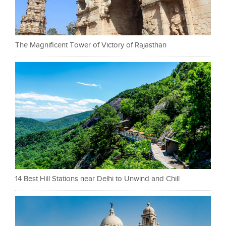
The Magnificent Tower of Victory of Rajasthan
14 Best Hill Stations near Delhi to Unwind and Chill