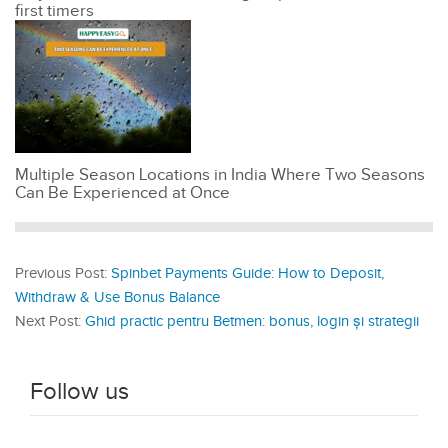
first timers
Multiple Season Locations in India Where Two Seasons
Can Be Experienced at Once
Previous Post:
Spinbet Payments Guide: How to Deposit,
Withdraw & Use Bonus Balance
Next Post:
Ghid practic pentru Betmen: bonus, login și strategii
Follow us