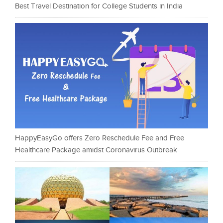
Best Travel Destination for College Students in India
HappyEasyGo offers Zero Reschedule Fee and Free
Healthcare Package amidst Coronavirus Outbreak