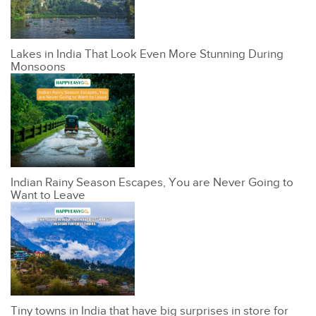
Lakes in India That Look Even More Stunning During
Monsoons
Indian Rainy Season Escapes, You are Never Going to
Want to Leave
Tiny towns in India that have big surprises in store for