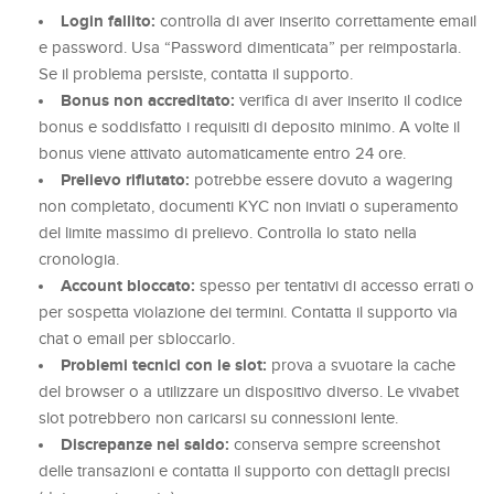
Login fallito:
controlla di aver inserito correttamente email
e password. Usa “Password dimenticata” per reimpostarla.
Se il problema persiste, contatta il supporto.
Bonus non accreditato:
verifica di aver inserito il codice
bonus e soddisfatto i requisiti di deposito minimo. A volte il
bonus viene attivato automaticamente entro 24 ore.
Prelievo rifiutato:
potrebbe essere dovuto a wagering
non completato, documenti KYC non inviati o superamento
del limite massimo di prelievo. Controlla lo stato nella
cronologia.
Account bloccato:
spesso per tentativi di accesso errati o
per sospetta violazione dei termini. Contatta il supporto via
chat o email per sbloccarlo.
Problemi tecnici con le slot:
prova a svuotare la cache
del browser o a utilizzare un dispositivo diverso. Le vivabet
slot potrebbero non caricarsi su connessioni lente.
Discrepanze nel saldo:
conserva sempre screenshot
delle transazioni e contatta il supporto con dettagli precisi